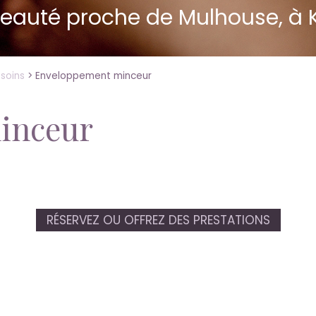
 Beauté proche de Mulhouse, à
soins
>
Enveloppement minceur
inceur
RÉSERVEZ OU OFFREZ DES PRESTATIONS