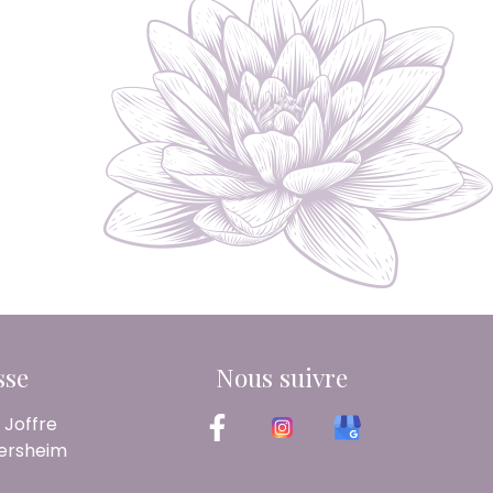
sse
Nous suivre
 Joffre
ersheim