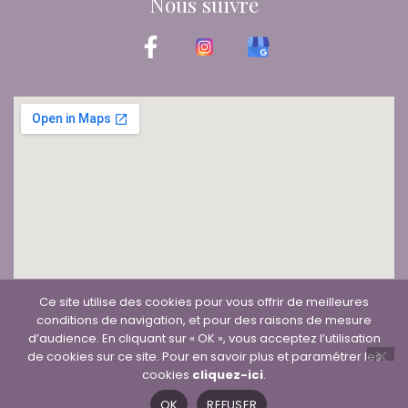
Nous suivre
Ce site utilise des cookies pour vous offrir de meilleures
Plan du site
conditions de navigation, et pour des raisons de mesure
Mentions légales et Politique de confidentialité
d’audience. En cliquant sur « OK », vous acceptez l’utilisation
Formulaire de contact
de cookies sur ce site. Pour en savoir plus et paramétrer les
cookies
cliquez-ici
.
OK
REFUSER